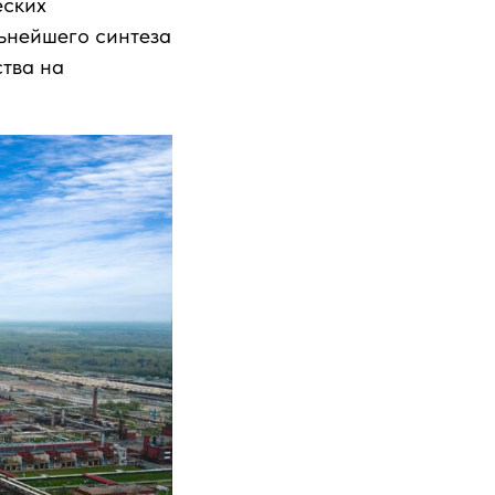
еских
льнейшего синтеза
тва на