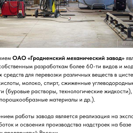
ением
ОАО «Гродненский механический завод»
яв
 собственным разработкам более 60-ти видов и м
 средств для перевозки различных веществ в цист
кислоты, молоко, спирт, сжиженные углеводородны
и (буровые растворы, технологические жидкости),
 порошкообразные материалы и др.).
ием работы завода является реализация на экспо
боток и освоения производства надстроек на базе
 предприятий России.