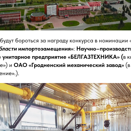
будут бороться за награду конкурса в номинации 
области
импортозамещения»
:
Научно–производст
е унитарное предприятие «БЕЛГАЗТЕХНИКА» (
в 
е») и
ОАО «Гродненский механический завод»
(в
ние».).