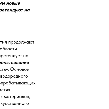
аны новые
претендуют на
ятия продолжают
 области
претендует на
шенствования
сть». Основой
еводородного
ерерабатывающих
астях
х материалов,
скусственного