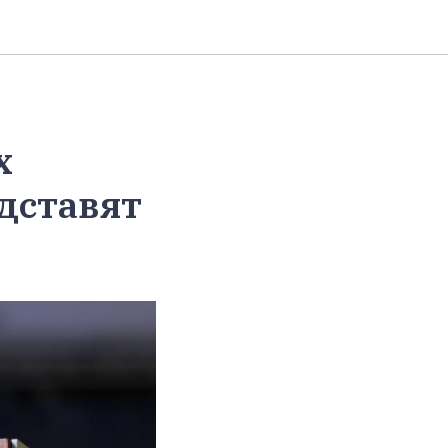
х
едставят