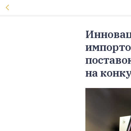
Инновац
импорто
поставо
на конк