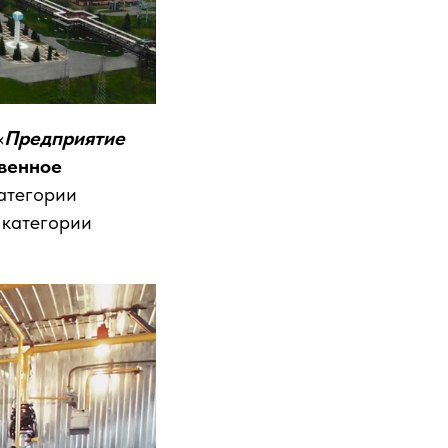
«
Предприятие
венное
категории
 категории