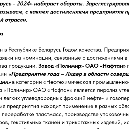
русь - 2024» набирает обороты. Зарегистриров
казываем, с какими достижениями предприятия 
й отрасли.
да
н в Республике Беларусь Годом качества. Предпри
аявки на номинации, связанные с достижениями в
тва продукции.
Завод «Полимир» ОАО «Нафтан»
ции
«Предприятие года – Лидер в области совер
ции»
в категории «Нефтехимическая промышленно
да «Полимир» ОАО «Нафтан» является пиролиз угл
и легких углеводородных фракций нефте- и газоп
ия предприятия находит применение в разных обл
переработке пластмасс, производстве упаковочны
ров, текстильных тканей и трикотажных изделий, и