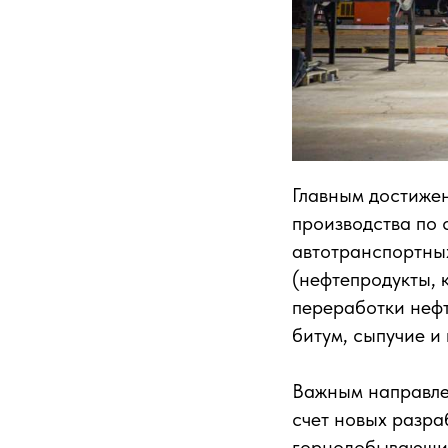
Главным достиж
производства по
автотранспортных
(нефтепродукты, 
переработки нефт
битум, сыпучие и
Важным направлен
счет новых разра
горнодобывающих