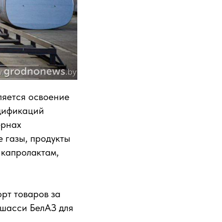
ляется освоение
одификаций
ернах
е газы, продукты
 капролактам,
рт товаров за
 шасси БелАЗ для