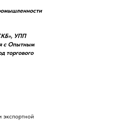
промышленности
СКБ», УПП
я с Опытным
д торгового
и экспортной