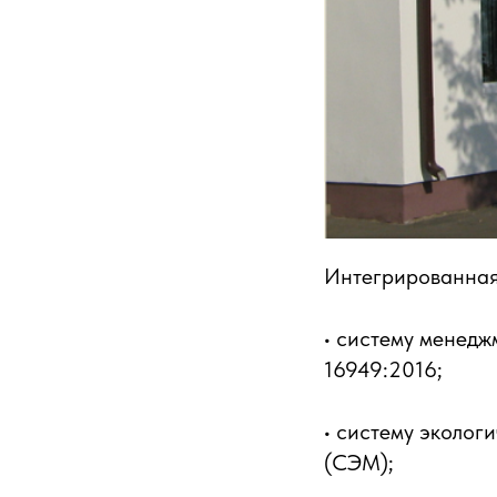
Интегрированная
• систему менедж
16949:2016;
• систему эколог
(СЭМ);