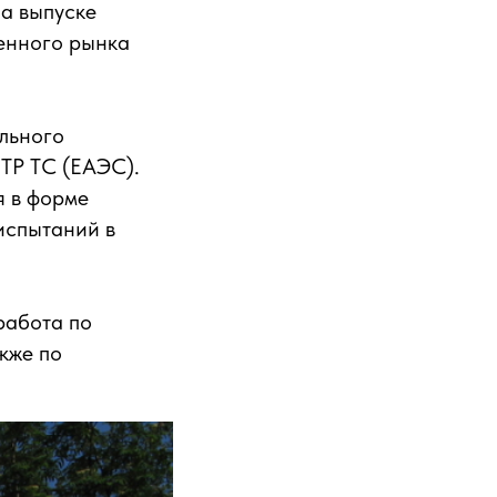
а выпуске
енного рынка
льного
 ТР ТС (ЕАЭС).
я в форме
испытаний в
работа по
кже по