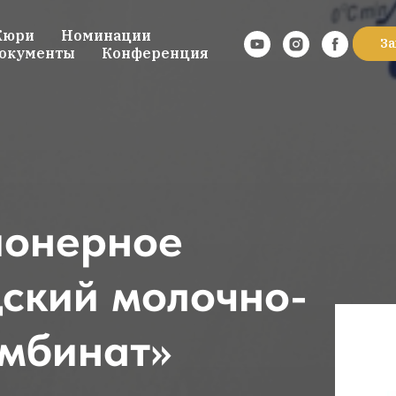
юри
Номинации
За
окументы
Конференция
ионерное
ский молочно-
омбинат»