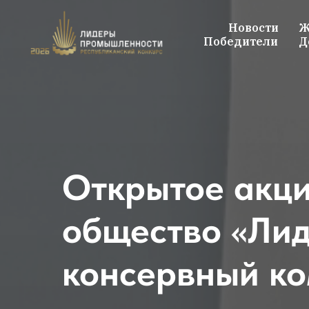
Новости
Ж
Победители
Д
Открытое акц
общество «Лид
консервный к